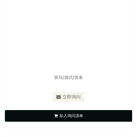
斑马(德式)管束
型号：
S-G2
材质：
圈带SUS430,壳盖SUS430,螺丝铁镀五彩,塑胶蝶型转柄
立即询问
斑马(德式)蝶型管束
加入询问清单
立即询问