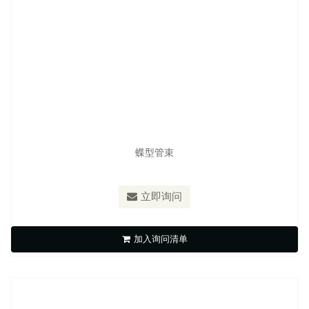
蝶型管束
型号：
S-U3L
材质：
SUS316,SUS304,SUS430
立即询问
高扭力管束
加入询问清单
立即询问