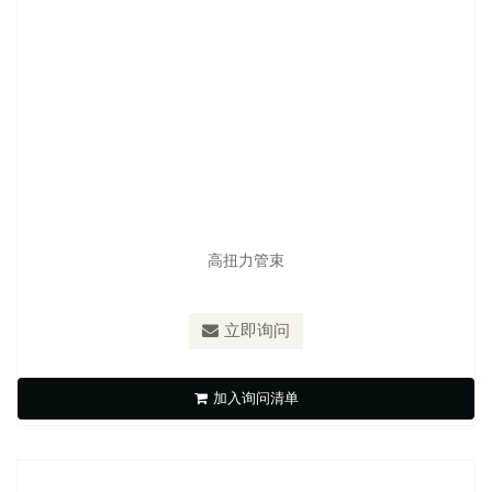
高扭力管束
型号：
S-G1
材质：
SUS304,SUS430
立即询问
斑马(德式)管束
加入询问清单
立即询问