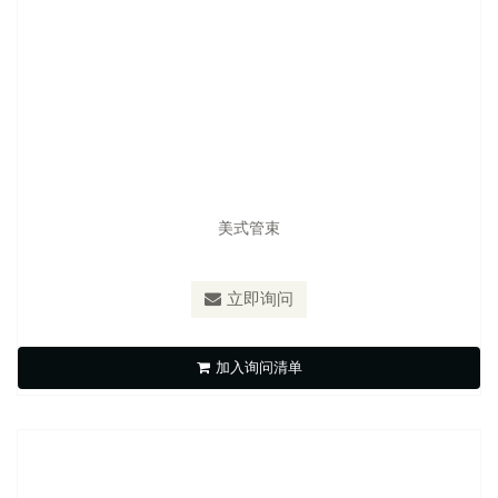
美式管束
型号：
S-U2
材质：
圈带SUS430,壳盖SUS430,螺丝铁镀镍,把手黄色塑胶柄
立即询问
蝶型管束
加入询问清单
立即询问