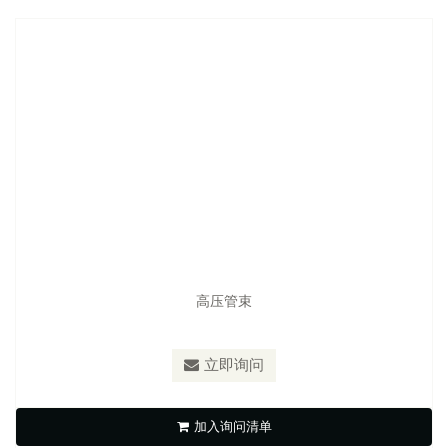
高压管束
型号：
S-Q1
材质：
圈带:SUS304 螺丝:Yellow zinc Plat
立即询问
快速管束
加入询问清单
立即询问